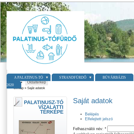
Belépés
A PALATINUS-TÓ
STRANDFÜRDŐ
BÚVÁRBÁZIS
Oldaltérkép
2020
Címlap
» Saját adatok
Saját adatok
PALATINUSZ-TÓ
VÍZALATTI
TÉRKÉPE
Belépés
Elfelejtett jelszó
Felhasználói név:
*