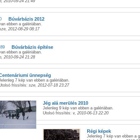
p, 2010-09-24 21:49
Búvárbázis 2012
van ebben a galériában.
sze, 2012-08-29 08:17
Búvárbázis építése
van ebben a galériában.
p, 2010-09-24 21:28
Centenáriumi ünnepség
Jelenleg 7 kép van ebben a galériában.
Utolsó frissítés:
sze, 2012-07-18 23:27
Jég alá merülés 2010
Jelenleg 9 kép van ebben a galériában.
Utolsó frissítés:
v, 2010-06-13 22:20
Régi képek
Jelenleg 7 kép van ebben a g