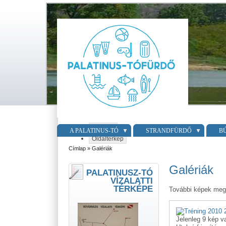
Belépés
A PALATINUS-TÓ
STRANDFÜRDŐ
B
Oldaltérkép
Címlap
» Galériák
Galériák
PALATINUSZ-TÓ
VÍZALATTI
TÉRKÉPE
További képek megje
Jelenleg 9 kép v