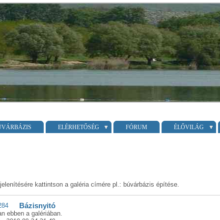
ÚVÁRBÁZIS
ELÉRHETŐSÉG
FÓRUM
ÉLŐVILÁG
lenítésére kattintson a galéria címére pl.: búvárbázis építése.
Bázisnyitó
an ebben a galériában.