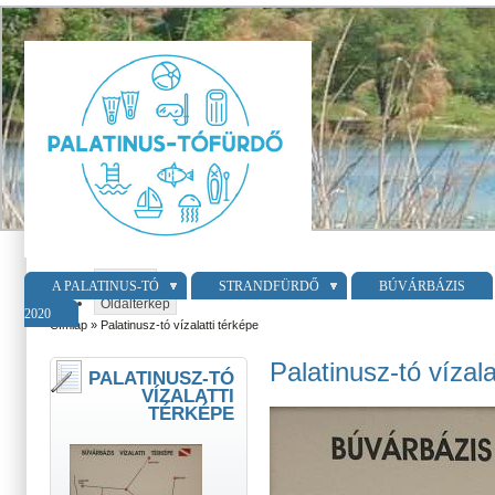
Belépés
A PALATINUS-TÓ
STRANDFÜRDŐ
BÚVÁRBÁZIS
Oldaltérkép
2020
Címlap
» Palatinusz-tó vízalatti térképe
Palatinusz-tó vízala
PALATINUSZ-TÓ
VÍZALATTI
TÉRKÉPE