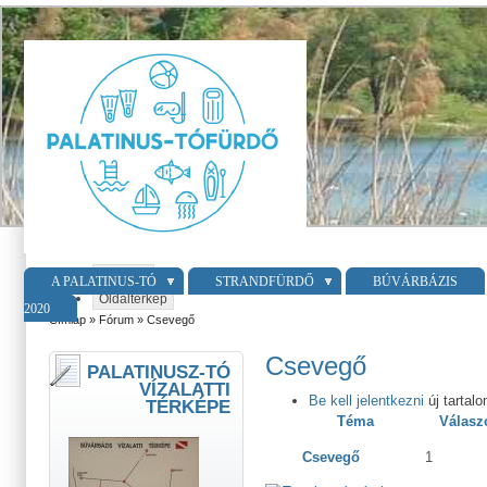
Belépés
A PALATINUS-TÓ
STRANDFÜRDŐ
BÚVÁRBÁZIS
Oldaltérkép
2020
Címlap
»
Fórum
» Csevegő
Csevegő
PALATINUSZ-TÓ
VÍZALATTI
Be kell jelentkezni
új tartal
TÉRKÉPE
Téma
Válasz
Csevegő
1